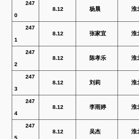
247
8.12
杨晨
淮
0
247
8.12
张家宜
淮
1
247
8.12
陈孝乐
淮
2
247
8.12
刘莉
淮
1
3
247
8.12
李雨婷
淮
4
247
8.12
吴杰
淮
5