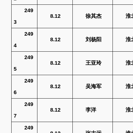
249
8.12
徐其杰
淮
3
249
8.12
刘杨阳
淮
4
249
8.12
王亚玲
淮
5
249
8.12
吴海军
淮
6
249
8.12
李洋
淮
7
249