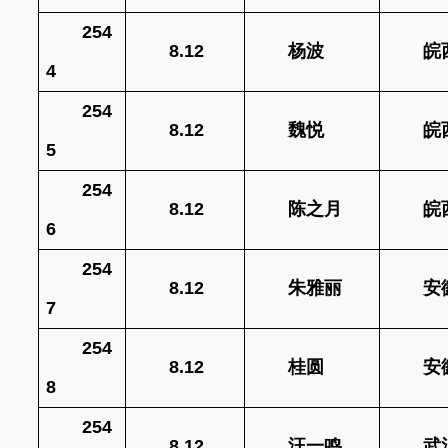
254
8.12
杨波
皖
4
254
8.12
魏悦
皖
5
254
8.12
陈之月
皖
6
254
8.12
朱雅丽
安
7
254
8.12
桂圆
安
8
254
8.12
汪一鸣
武