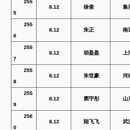
255
8.12
徐俊
集
5
255
8.12
朱正
南
6
255
8.12
胡盈盈
上
7
255
8.12
朱世豪
河
8
255
8.12
窦宇彤
山
9
256
8.12
陆飞飞
武
0