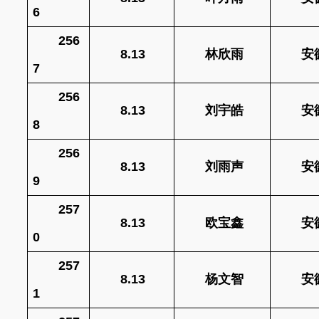
6
256
8.13
林欣雨
安
7
256
8.13
刘宇皓
安
8
256
8.13
刘雨声
安
9
257
8.13
欧宝鑫
安
0
257
8.13
杨文智
安
1