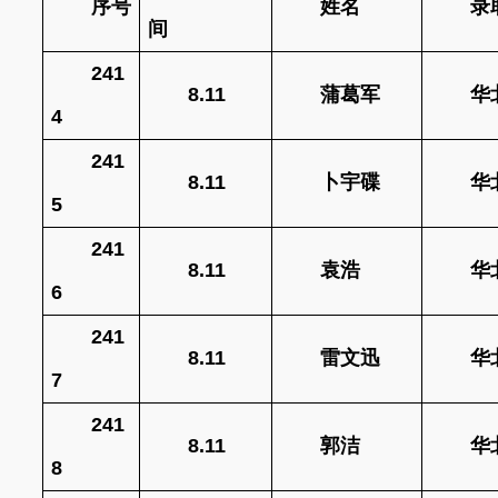
序号
姓名
录
间
241
8.11
蒲葛军
华
4
241
8.11
卜宇碟
华
5
241
8.11
袁浩
华
6
241
8.11
雷文迅
华
7
241
8.11
郭洁
华
8