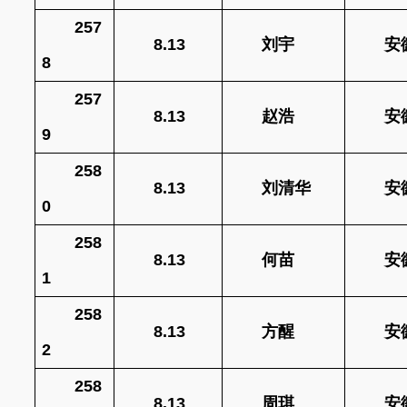
257
8.13
刘宇
安
8
257
8.13
赵浩
安
9
258
8.13
刘清华
安
0
258
8.13
何苗
安
1
258
8.13
方醒
安
2
258
8.13
周琪
安