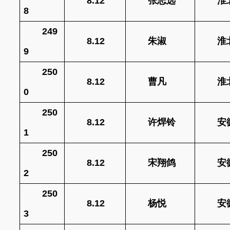
8.12
张志远
淮
8
249
8.12
朱淑
淮
9
250
8.12
曹凡
淮
0
250
8.12
许焊铃
安
1
250
8.12
宋翔鸽
安
2
250
8.12
杨悦
安
3