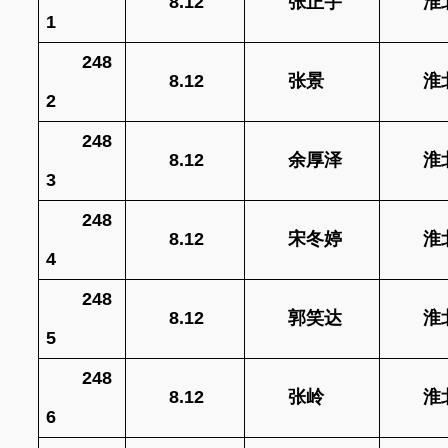
8.12
张正宇
淮
1
248
8.12
张景
淮
2
248
8.12
余厚泽
淮
3
248
8.12
宋冬婷
淮
4
248
8.12
郭笑达
淮
5
248
8.12
张岭
淮
6