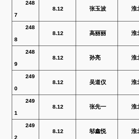
248
8.12
张玉波
淮
7
248
8.12
高丽丽
淮
8
248
8.12
孙亮
淮
9
249
8.12
吴道仪
淮
0
249
8.12
张先一
淮
1
249
8.12
邬鑫悦
淮
2