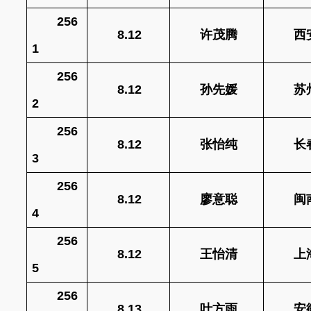
256
8.12
许茂腾
西
1
256
8.12
孙先媛
苏
2
256
8.12
张怡纯
长
3
256
8.12
廖意聪
闽
4
256
8.12
王怡清
上
5
256
8.13
叶方雨
安