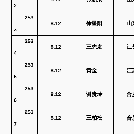
2
253
8.12
徐星阳
山
3
253
8.12
王先发
江
4
253
8.12
黄金
江
5
253
8.12
谢贵玲
合
6
253
8.12
王柏松
合
7