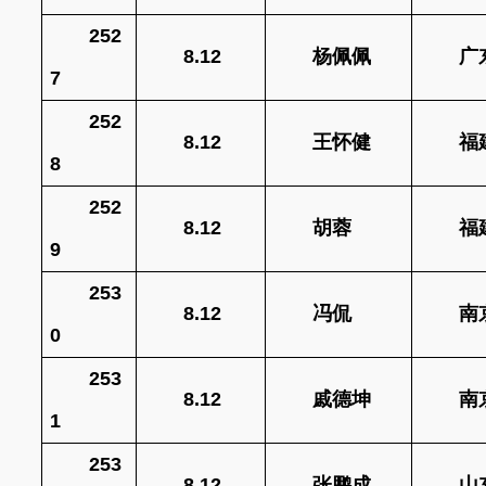
252
8.12
杨佩佩
广
7
252
8.12
王怀健
福
8
252
8.12
胡蓉
福
9
253
8.12
冯侃
南
0
253
8.12
戚德坤
南
1
253
8.12
张鹏成
山