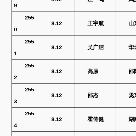
9
255
8.12
王宇航
山
0
255
8.12
吴广洁
华
1
255
8.12
高原
邵
2
255
8.12
邵杰
陇
3
255
8.12
霍传健
湖
4