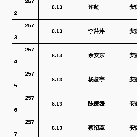
257
8.13
许超
安
2
257
8.13
李萍萍
安
3
257
8.13
余安东
安
4
257
8.13
杨超宇
安
5
257
8.13
陈媛媛
安
6
257
8.13
蔡绍蕊
安
7