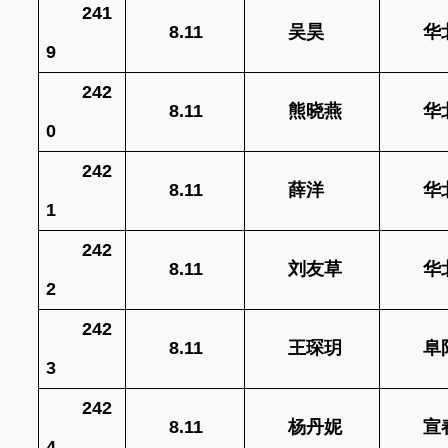
241
8.11
吴昊
华
9
242
8.11
熊晓燕
华
0
242
8.11
薛洋
华
1
242
8.11
刘友草
华
2
242
8.11
王琛玥
阜
3
242
8.11
杨丹妮
宣
4