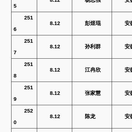
5
251
8.12
彭煜琨
安
6
251
8.12
孙利群
安
7
251
8.12
江冉欣
安
8
251
8.12
张家慧
安
9
252
8.12
陈龙
安
0