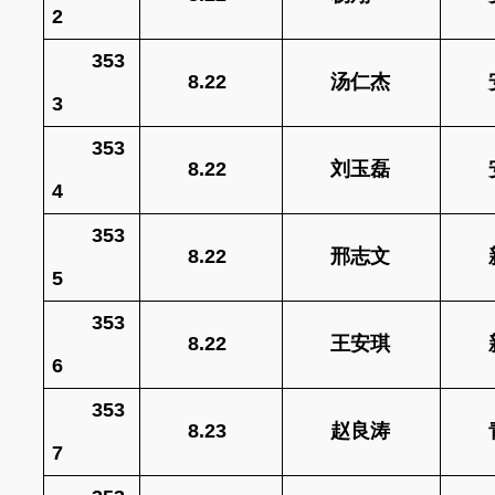
2
353
8.22
汤仁杰
3
353
8.22
刘玉磊
4
353
8.22
邢志文
5
1
353
8.22
王安琪
6
353
8.23
赵良涛
7