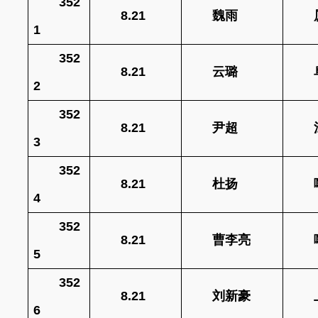
352
8.21
魏雨
1
352
8.21
云璐
2
352
8.21
尹超
3
352
8.21
杜扬
4
352
8.21
曹李亮
5
352
8.21
刘新豪
6