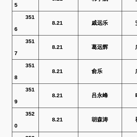
5
351
8.21
戚远乐
6
351
8.21
葛远辉
7
351
8.21
俞乐
8
351
8.21
吕永峰
9
352
8.21
胡森涛
0