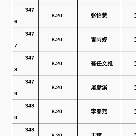
347
8.20
张怡慧
6
347
8.20
雷雨婷
7
347
8.20
翁任文雅
8
347
8.20
屠彦溪
9
348
8.20
李春燕
0
348
8.20
王琦