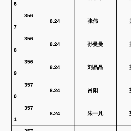
6
356
8.24
张伟
7
356
8.24
孙曼曼
8
356
8.24
刘晶晶
9
357
8.24
吕阳
0
357
8.24
朱一凡
1
357