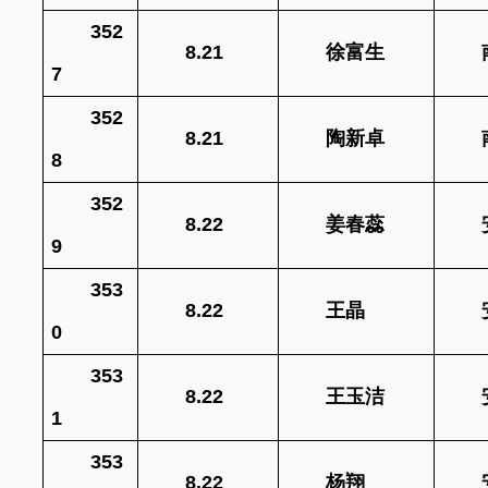
352
8.21
徐富生
7
352
8.21
陶新卓
8
352
8.22
姜春蕊
9
353
8.22
王晶
0
353
8.22
王玉洁
1
353
8.22
杨翔