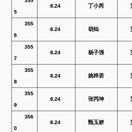
355
8.24
丁小芮
5
355
8.24
胡灿
6
355
8.24
杨子强
7
355
8.24
姚梓若
8
355
8.24
张丙坤
9
356
8.24
甄玉娇
0