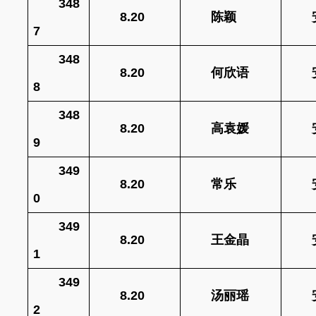
348
8.20
陈颖
7
348
8.20
何欣语
8
348
8.20
高袁媛
9
349
8.20
常乐
0
349
8.20
王金晶
1
349
8.20
汤丽瑶
2